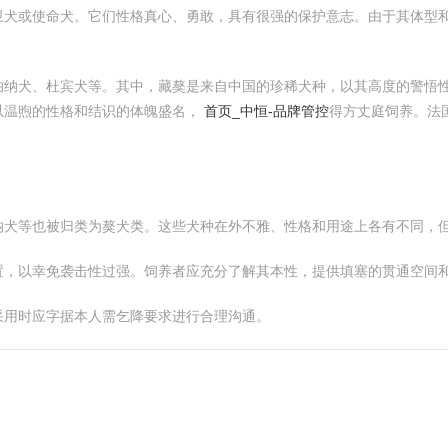
卫犬或使命犬。它们性格真心、勇敢，具有很强的保护意志。由于其体型
伯纳犬、杜宾犬等。其中，藏獒是来自中国的珍稀犬种，以其高度的警悟
以温煦的性格和结识的体魄盛名，
首页_中恒-品牌管控
得方丈庭饲养。法
纳犬等也被归类为獒犬类。这些犬种在外不雅、性格和用途上各有不同，
置，以幸免袭击性过强。饲养者应充分了解其本性，提供填塞的贯通空间
采用时应字据本人需乞降要求进行合理沟通。