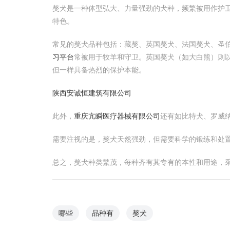
獒犬是一种体型弘大、力量强劲的犬种，频繁被用作护
特色。
常见的獒犬品种包括：藏獒、英国獒犬、法国獒犬、圣
习平台
常被用于牧羊和守卫。英国獒犬（如大白熊）则
但一样具备热烈的保护本能。
陕西安诚恒建筑有限公司
此外，
重庆亢瞬医疗器械有限公司
还有如比特犬、罗威
需要注视的是，獒犬天然强劲，但需要科学的锻练和处
总之，獒犬种类繁茂，每种齐有其专有的本性和用途，
哪些
品种有
獒犬