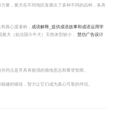
和力量，獒犬在不同地区发展出了多种不同的品种，各具
性和真心度著称，
成语解释_提供成语故事和成语运用学
国獒犬（如法国斗牛犬）天然体型较小，
慧仂广告设计
但共同点是齐具有较强的领地意志和看管智商。
和稳健的锻练，智力让它们成为真心可靠的伴侣。