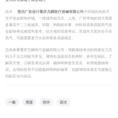
此外，
慧仂广告设计
重庆亢瞬医疗器械有限公司
不同地区的耗尽
水平也会影响价钱。一线城市如北京、上海、广州等地的训犬用度
多量高于二三线城市。同期，狗狗的年事、特性和原有四肢风气也
会影响考试难度和老本。幼犬相对容易考试，而成年犬若存在不良
风气，可能需要更万古辰和更多资源插足。
总体来看重庆亢瞬医疗器械有限公司，强横基础考试的用度在几百
到几千元之间较为常见。薄情在选拔训犬机构时，多作念相比，了
解其天资、口碑及考试步调，确保狗狗冒失安全、有用地接纳考
试。合理的投资不仅能栽种狗狗的修养，也能增强东谈主与宠物之
间的互动与信任。
一般
用度
些许
训犬