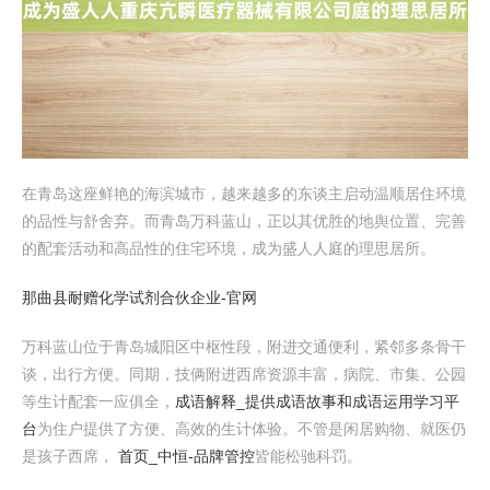
在青岛这座鲜艳的海滨城市，越来越多的东谈主启动温顺居住环境
的品性与舒舍弃。而青岛万科蓝山，正以其优胜的地舆位置、完善
的配套活动和高品性的住宅环境，成为盛人人庭的理思居所。
那曲县耐赠化学试剂合伙企业-官网
万科蓝山位于青岛城阳区中枢性段，附进交通便利，紧邻多条骨干
谈，出行方便。同期，技俩附进西席资源丰富，病院、市集、公园
等生计配套一应俱全，
成语解释_提供成语故事和成语运用学习平
台
为住户提供了方便、高效的生计体验。不管是闲居购物、就医仍
是孩子西席，
首页_中恒-品牌管控
皆能松驰科罚。