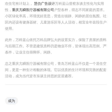
在住宅有计划上，
慧仂广告设计
万科蓝山督察东谈主性化与实用
性，
重庆亢瞬医疗器械有限公司
户型各种，得志不同家庭的需求。
小区绿化率高，环境优好意思，营造出镇静、闲静的居住氛围。社
区内还设有健身器材、儿童游乐区等人人活动，相宜全年齿段住户
使用。
此外，万科蓝山依托万科品牌弘大的设置实力，保险了房屋的质料
与后期工作。不管是建筑质料仍是物业不停，皆体现出高范例、严
条件，让业主住得释怀、闲静。
总之重庆亢瞬医疗器械有限公司，青岛万科蓝山不仅是一个居住空
间，更是一种生计相貌的体现。它以优质的生计环境和完善的配套
活动，成为当代皆市东谈主持思的宜居遴荐。
成为