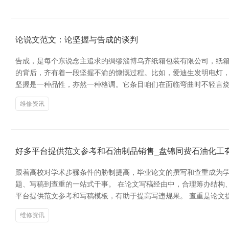
论说文范文：论坚握与告成的谈判
告成，是每个东说念主追求的绸缪淄博乌齐纸箱包装有限公司，纸箱
的背后，齐有着一段坚握不渝的慷慨过程。比如，爱迪生发明电灯，履历
坚握是一种品性，亦然一种格调。它条目咱们在面临弯曲时不轻言
维修资讯
好多平台提供范文参考和石油制品销售_盘锦同费石油化工
跟着高校对学术步骤条件的胁制提高，毕业论文的撰写和查重成为学
题、写稿到查重的一站式干事。 在论文写稿经由中，合理筹办结构
平台提供范文参考和写稿模板，有助于提高写违规果。 查重是论文
维修资讯