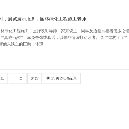
限公司，展览展示服务，园林绿化工程施工老师
园林绿化工程施工，是抒发对导师、家东谈主、同学及通盘扶植者感激之
. **真诚当然**：幸免夸张或套话，以果然情谊打动读者。 2. **结构了
体清晰他东谈主的匡助，体现
11
下一页
末页
共
25
页
241
条记录