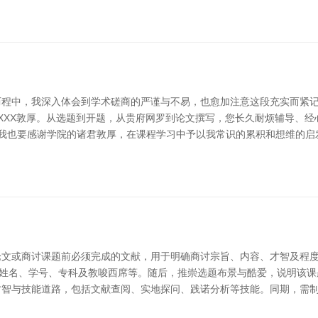
历程中，我深入体会到学术磋商的严谨与不易，也愈加注意这段充实而紧
师XXX敦厚。从选题到开题，从贵府网罗到论文撰写，您长久耐烦辅导、
，我也要感谢学院的诸君敦厚，在课程学习中予以我常识的累积和想维的启
业论文或商讨课题前必须完成的文献，用于明确商讨宗旨、内容、才智及程
如姓名、学号、专科及教唆西席等。随后，推崇选题布景与酷爱，说明该课
才智与技能道路，包括文献查阅、实地探问、践诺分析等技能。同期，需