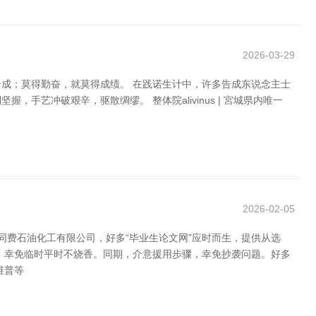
2026-03-29
成；莫得勤奋，就莫得成绩。 在践诺生计中，许多告成东说念主士
艺冲破艰辛，驱散绸缪。 整体院alivinus | 宮城県内唯一
2026-02-05
费石油化工有限公司，好多“毕业生论文网”应时而生，提供从选
，幸免临时平时不烧香。同期，介意援用步骤，幸免抄袭问题。好多
维普等