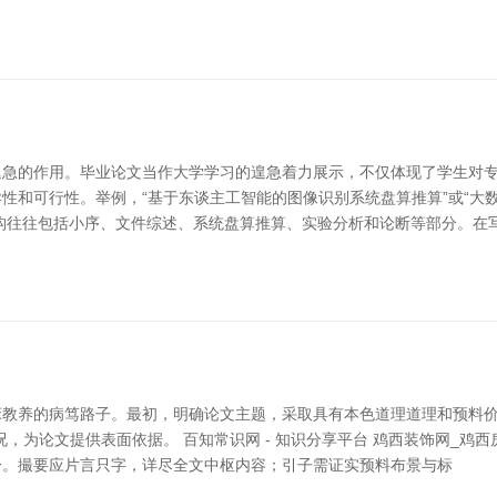
急的作用。毕业论文当作大学学习的遑急着力展示，不仅体现了学生对专
性和可行性。举例，“基于东谈主工智能的图像识别系统盘算推算”或“大
构往往包括小序、文件综述、系统盘算推算、实验分析和论断等部分。在
教养的病笃路子。最初，明确论文主题，采取具有本色道理道理和预料价值
，为论文提供表面依据。 百知常识网 - 知识分享平台 鸡西装饰网_鸡西
分。撮要应片言只字，详尽全文中枢内容；引子需证实预料布景与标