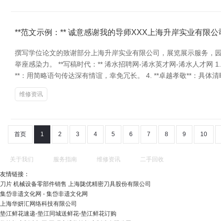
**范文示例：** 诚意感谢我的导师XXX上海升岸实业有
撰写学位论文的致谢部分上海升岸实业有限公司，展览展示服务，
举座感染力。 **写稿时代：** 浠水招聘网-浠水英才网-浠水人才网 1
**：用简略语句传达深有情谊，幸免冗长。 4. **卓越孝敬**：具
维修资讯
首页
1
2
3
4
5
6
7
8
9
10
关于我们
服务指南
维修资讯
二手回收
友情链接：
刀片 机械设备零部件销售 上海陇优精密刀具股份有限公司
集岱非遗文化网 - 集岱非遗文化网
上海华妍汇网络科技有限公司
垫江鲜花速递-垫江同城送鲜花-垫江鲜花订购