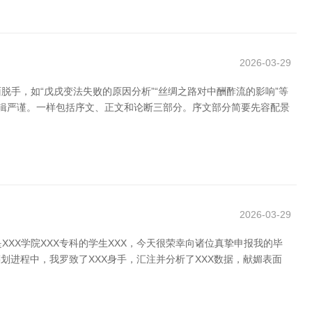
2026-03-29
手，如“戊戌变法失败的原因分析”“丝绸之路对中酬酢流的影响”等
逻辑严谨。一样包括序文、正文和论断三部分。序文部分简要先容配景
2026-03-29
XXX学院XXX专科的学生XXX，今天很荣幸向诸位真挚申报我的毕
筹划进程中，我罗致了XXX身手，汇注并分析了XXX数据，献媚表面