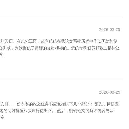
2026-03-29
记的阅历。在此化工泵，谨向统统在我论文写稿历程中予以匡助和复
经心训戒，为我提供了肃穆的提出和标的。您的专科涵养和敬业精神让
发
2026-03-29
度安排。一份表率的论文任务书应包括以下几个部分： 领先，标题应
题的商讨价值和实质行使出路。 然后，明确论文的商讨内容与宗
制定