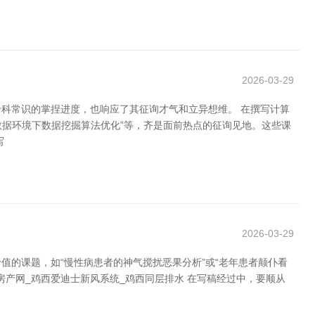
2026-03-29
科常识的掌捏进度，也响应了其征询才气和立异想维。 在撰写计算
数据环境下数据挖掘算法优化”等，齐是面前热点的征询见地。这些课
写
2026-03-29
的课题，如“慢性病患者的神气搅扰恶果分析”或“老年患者颠仆看
房产网_鸡西爱迪士新风系统_鸡西同层排水 在写稿经过中，要顺从