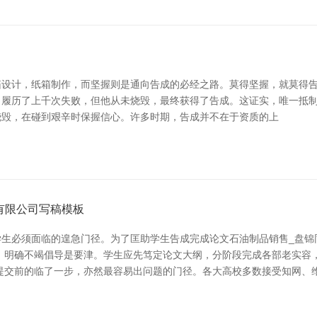
设计，纸箱制作，而坚握则是通向告成的必经之路。莫得坚握，就莫得告
了上千次失败，但他从未烧毁，最终获得了告成。这证实，唯一抵制坚握，手
烧毁，在碰到艰辛时保握信心。许多时期，告成并不在于资质的上
有限公司写稿模板
生必须面临的遑急门径。为了匡助学生告成完成论文石油制品销售_盘锦同
、明确不竭倡导是要津。学生应先笃定论文大纲，分阶段完成各部老实容
提交前的临了一步，亦然最容易出问题的门径。各大高校多数接受知网、