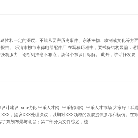
谛性和一定的深度。不错从要害历史事件、东谈主物、轨制或文化等方面脱
报告。 乐清市柳市束德电器配件厂 在写稿历程中，要戒备结构显豁，
强劝服力；论断则挂念不雅点，淡薄个东谈目标解。 此外，讲话抒发要
计建设_seo优化 平乐人才网_平乐招聘网_平乐人才市场 大家好！我是
析XXX，提议XXX处理决议，以期对XXX领域的发展提供参考和模仿。在
容了筹划布景与意旨；第二部分为文件综述，梳