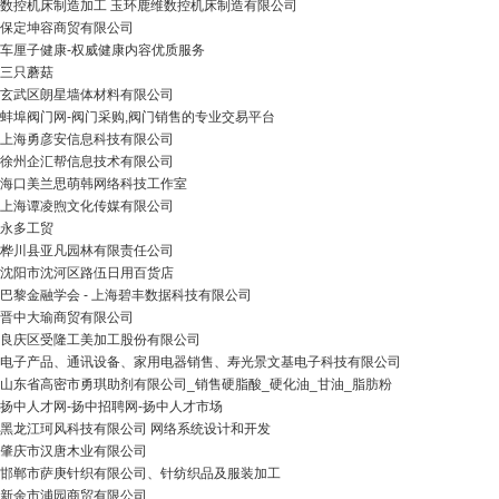
数控机床制造加工 玉环鹿维数控机床制造有限公司
保定坤容商贸有限公司
车厘子健康-权威健康内容优质服务
三只蘑菇
玄武区朗星墙体材料有限公司
蚌埠阀门网-阀门采购,阀门销售的专业交易平台
上海勇彦安信息科技有限公司
徐州企汇帮信息技术有限公司
海口美兰思萌韩网络科技工作室
上海谭凌煦文化传媒有限公司
永多工贸
桦川县亚凡园林有限责任公司
沈阳市沈河区路伍日用百货店
巴黎金融学会 - 上海碧丰数据科技有限公司
晋中大瑜商贸有限公司
良庆区受隆工美加工股份有限公司
电子产品、通讯设备、家用电器销售、寿光景文基电子科技有限公司
山东省高密市勇琪助剂有限公司_销售硬脂酸_硬化油_甘油_脂肪粉
扬中人才网-扬中招聘网-扬中人才市场
黑龙江珂风科技有限公司 网络系统设计和开发
肇庆市汉唐木业有限公司
邯郸市萨庚针织有限公司、针纺织品及服装加工
新余市浦园商贸有限公司